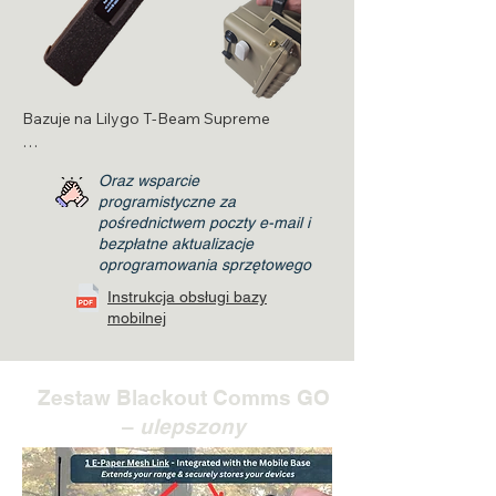
Dobrze dostrojona antena zewnętrzna
Bazuje na Lilygo T-Beam Supreme

Żywotność baterii wynosi około 24 godzin

Oraz wsparcie
programistyczne za
Zintegrowany z odporną na warunki 
pośrednictwem poczty e-mail i
atmosferyczne obudową jako mobilna 
bezpłatne aktualizacje
baza/łącznik, gotowy do umieszczenia lub 
oprogramowania sprzętowego
noszenia w dowolnym miejscu
Instrukcja obsługi bazy
mobilnej
Zestaw Blackout Comms GO
–
ulepszony