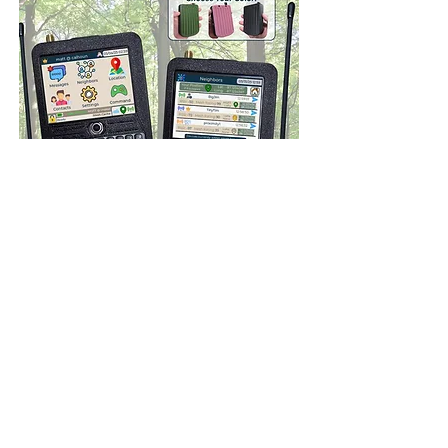
Bazuje na T-Deck, głównie do komunikacji 
Blackout

1 łącze Blackout Comms E-Paper
Większa bateria, 2 zestawy 
przetestowanych anten

Zintegrowany GPS i zegar czasu 