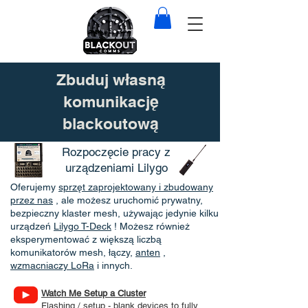
Zbuduj własną
komunikację
blackoutową
Rozpoczęcie pracy z
urządzeniami Lilygo
Oferujemy
sprzęt zaprojektowany i zbudowany
przez nas
, ale możesz uruchomić prywatny,
bezpieczny klaster mesh, używając jedynie kilku
urządzeń
Lilygo T-Deck
! Możesz również
eksperymentować z większą liczbą
komunikatorów mesh, łączy,
anten
,
wzmacniaczy LoRa
i innych.
Watch Me Setup a Cluster
Flashing / setup - blank devices to fully