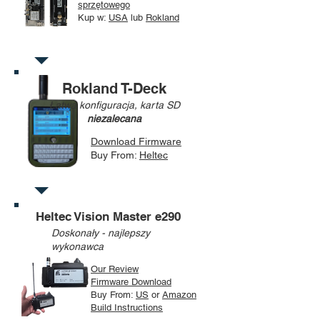
sprzętowego
Kup
w:
USA
lub
Rokland
Rokland T-Deck
Łatwa konfiguracja, karta SD
niezalecana
Download Firmware
Buy From:
Heltec
Heltec Vision Master e290
Doskonały - najlepszy
wykonawca
Our Review
Firmware Download
Buy
From:
US
or
Amazon
Build Instructions