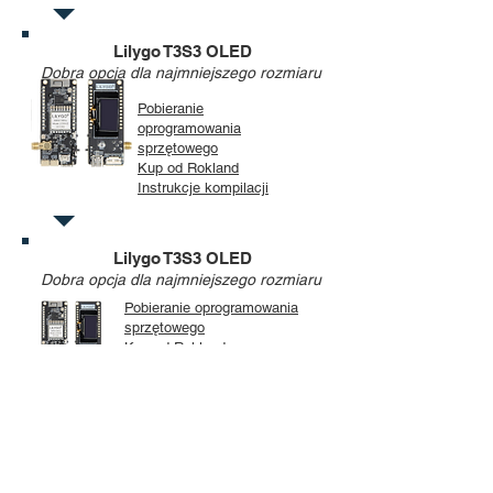
Lilygo T3S3 OLED
Dobra opcja dla najmniejszego rozmiaru
Pobieranie
oprogramowania
sprzętowego
Kup od Rokland
Instrukcje kompilacji
Lilygo T3S3 OLED
Dobra opcja dla najmniejszego rozmiaru
Pobieranie oprogramowania
sprzętowego
Kup od Rokland
Instrukcje kompilacji
Lilygo T3S3 ePaper
Ładny ekran - MQTT nie jest
obsługiwane