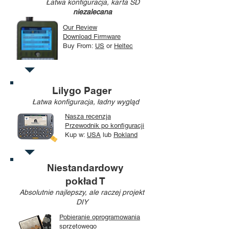
Łatwa konfiguracja, karta SD
niezalecana
Our Review
Download Firmware
Buy From:
US
or
Heltec
Lilygo Pager
Łatwa konfiguracja, ładny wygląd
Nasza recenzja
Przewodnik po konfiguracji
Kup
w:
USA
lub
Rokland
Niestandardowy
pokład T
Absolutnie najlepszy, ale raczej projekt
DIY
Pobieranie oprogramowania
sprzętowego