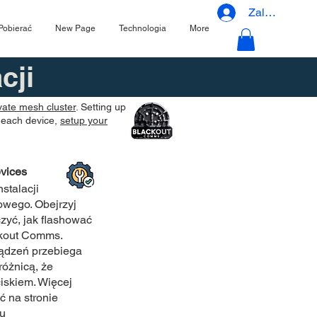
Zaloguj się
Pobierać
New Page
Technologia
More
cji
vate mesh cluster
. Setting up
 each device,
setup your
vices
stalacji
wego. Obejrzyj
czyć, jak flashować
kout Comms.
ądzeń przebiega
różnicą, że
ciskiem. Więcej
ć na stronie
iu