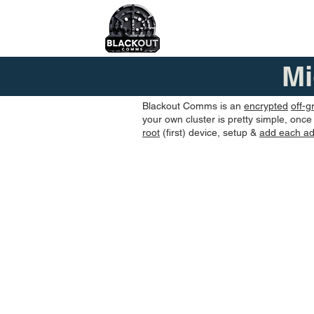
Mi
Blackout Comms is an
encrypted
off-g
your own cluster is pretty simple, onc
root
(first) device, setup &
add each add