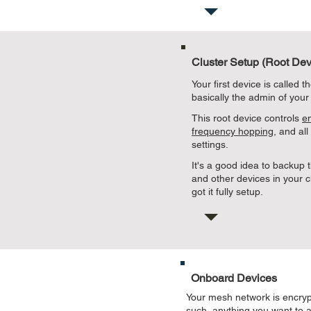
Cluster Setup (Root Dev
Your first device is called th
basically the admin of you
This root device controls
e
frequency hopping
, and all
settings.
It's a good idea to backup 
and other devices in your cl
got it fully setup.
Onboard Devices
Your mesh network is encry
such, anything you want to 