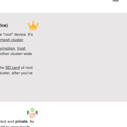
ice)
e "root" device. It's
r
mesh cluster
.
ncryption
,
trust
,
 other cluster-wide
the
SD card
of root
uster, after you've
pted and
private
. As
add to your mesh