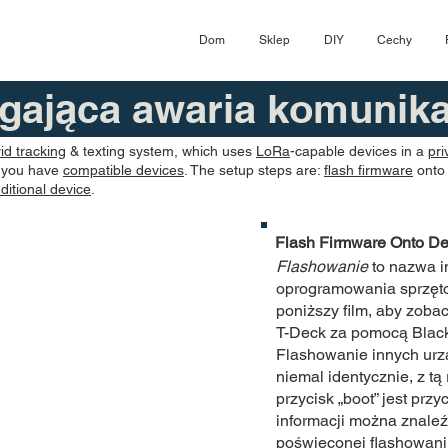
Dom
Sklep
DIY
Cechy
gająca awaria komunika
rid tracking
& texting system, which uses
LoRa
-capable devices in a
pri
e you have
compatible devices
. The setup steps are:
flash firmware
onto
itional device
.
Flash Firmware Onto De
Flashowanie
to nazwa in
oprogramowania sprzęto
poniższy film, aby zoba
T-Deck za pomocą Blac
Flashowanie innych urz
niemal identycznie, z tą 
przycisk „boot” jest przy
informacji można znaleź
poświęconej flashowan