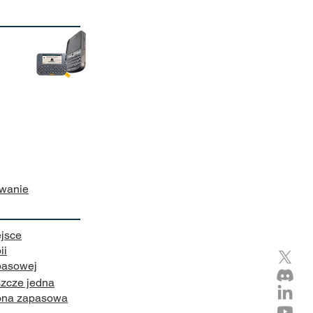
owanie
jsce
ii
pasowej
zcze jedna
rona zapasowa