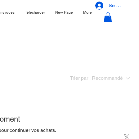
Se connecter
ristiques
Télécharger
New Page
More
Trier par :
Recommandé
 moment
pour continuer vos achats.