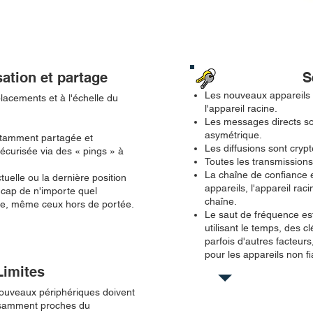
ation et partage
S
Les nouveaux appareils 
acements et à l'échelle du
l'appareil racine.
Les messages directs so
asymétrique.
nstamment partagée et
Les diffusions sont cry
curisée via des « pings » à
Toutes les transmission
La chaîne de confiance e
tuelle ou la dernière position
appareils, l'appareil ra
e cap de n'importe quel
chaîne.
pe, même ceux hors de portée.
Le saut de fréquence est
utilisant le temps, des c
parfois d'autres facteurs
pour les appareils non fi
Limites
 nouveaux périphériques doivent
isamment proches du