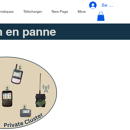
Se connecter
ristiques
Télécharger
New Page
More
n en panne