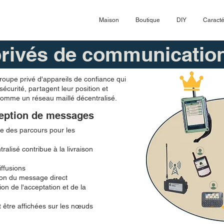
Maison
Boutique
DIY
Caracté
privés de communicatio
groupe privé d'appareils de confiance qui
curité, partagent leur position et
omme un réseau maillé décentralisé.
ception de messages
nte des parcours pour les
ralisé contribue à la livraison
iffusions
ison du message direct
ion de l'acceptation et de la
t être affichées sur les nœuds