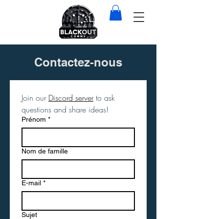
Contactez-nous
Join our 
Discord server
 to ask 
questions and share ideas!
Prénom
*
Nom de famille
E-mail
*
Sujet