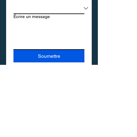
Écrire un message
Soumettre
Politique de confidentialité
Politique
relative aux cookies
Politique de
remboursement
Conditions de licence
Nous contacter