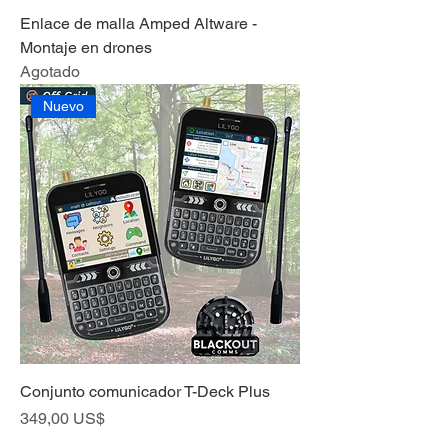
Enlace de malla Amped Altware -
Montaje en drones
Agotado
Nuevo
Conjunto comunicador T-Deck Plus
Precio
349,00 US$