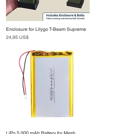
Enclosure for Lilygo T-Beam Supreme
Precio
24,95 US$
LiPo 5,000 mAh Battery for Mesh