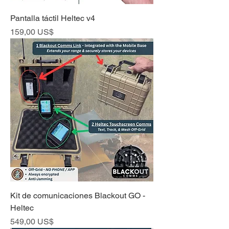
Pantalla táctil Heltec v4
Precio
159,00 US$
Kit de comunicaciones Blackout GO -
Heltec
Precio
549,00 US$