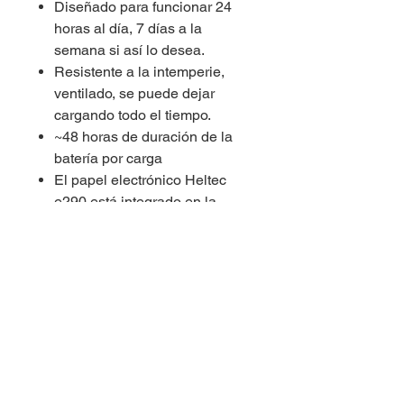
Diseñado para funcionar 24
horas al día, 7 días a la
semana si así lo desea.
Resistente a la intemperie,
ventilado, se puede dejar
cargando todo el tiempo.
~48 horas de duración de la
batería por carga
El papel electrónico Heltec
e290 está integrado en la
carcasa.
Puede encender la base móvil
y dejarla afuera, en su
campamento o en cualquier
lugar que sea una buena
ubicación central.
Comparte su ubicación
(encriptada) con otros
dispositivos confiables, para