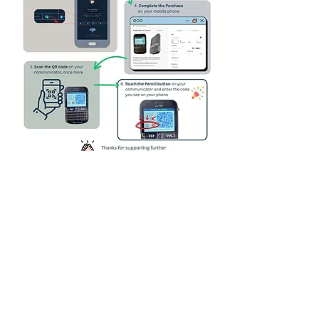
Polityka prywatności
Polityka plików
cookie
Polityka zwrotów
Warunki licencji
Skontaktuj się z nami