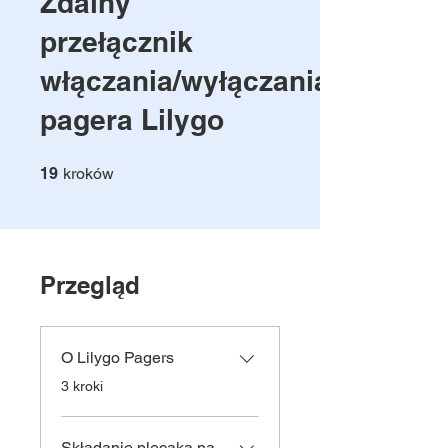
Zdalny
przełącznik
włączania/wyłączania
pagera Lilygo
19 kroków
19
kroków
Przegląd
O Lilygo Pagers
.
3 kroki
Składanie plecaka na