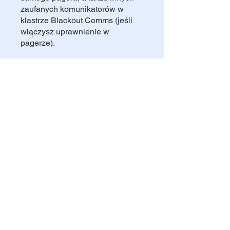
zaufanych komunikatorów w
klastrze Blackout Comms (jeśli
włączysz uprawnienie w
pagerze).
Możesz również dołączyć do tego
programu w aplikacji mobilnej.
Przejdź do aplikacji
Udostępnij