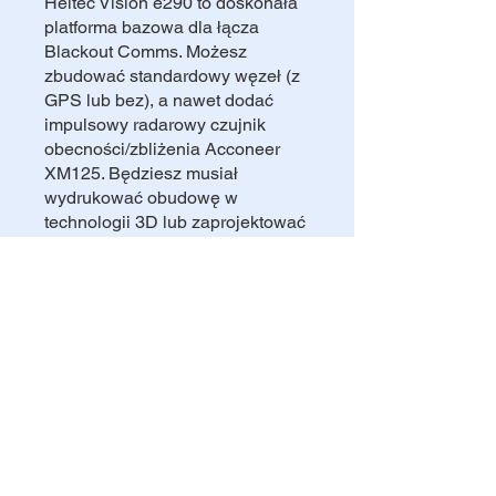
Heltec Vision e290 to doskonała
platforma bazowa dla łącza
Blackout Comms. Możesz
zbudować standardowy węzeł (z
GPS lub bez), a nawet dodać
impulsowy radarowy czujnik
obecności/zbliżenia Acconeer
XM125. Będziesz musiał
wydrukować obudowę w
technologii 3D lub zaprojektować
własną.
Możesz również dołączyć do tego
programu w aplikacji mobilnej.
Przejdź do aplikacji
Udostępnij