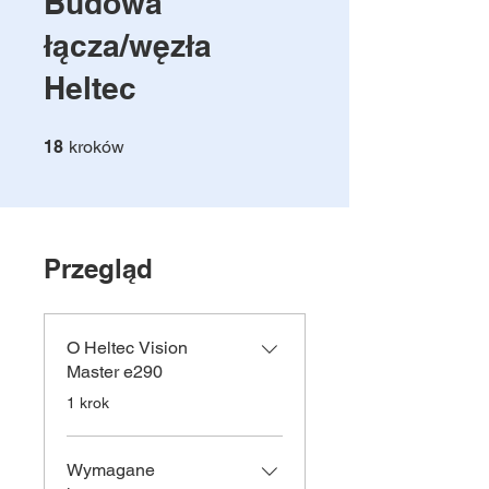
Budowa
łącza/węzła
Heltec
18 kroków
18
kroków
Przegląd
O Heltec Vision
Master e290
.
1 krok
Wymagane