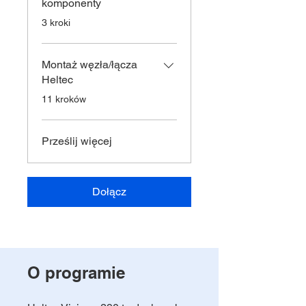
komponenty
.
3 kroki
Montaż węzła/łącza
Heltec
.
11 kroków
Prześlij więcej
Dołącz
O programie