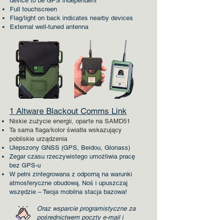
device to be GPS independent
Full touchscreen
Flag/light on back indicates nearby devices
External well-tuned antenna
1 Altware Blackout Comms Link
Niskie zużycie energii, oparte na SAMD51
Ta sama flaga/kolor światła wskazujący
pobliskie urządzenia
Ulepszony GNSS (GPS, Beidou, Glonass)
Zegar czasu rzeczywistego umożliwia pracę
bez GPS-u
W pełni zintegrowana z odporną na warunki
atmosferyczne obudową. Noś i upuszczaj
wszędzie – Twoja mobilna stacja bazowa!
Oraz wsparcie programistyczne za
pośrednictwem poczty e-mail i