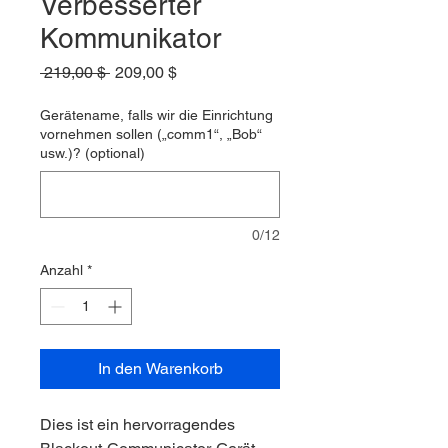
Verbesserter
Kommunikator
Standardpreis
Sale-
 219,00 $ 
209,00 $
Preis
Gerätename, falls wir die Einrichtung
vornehmen sollen („comm1“, „Bob“
usw.)? (optional)
0/12
Anzahl
*
In den Warenkorb
Dies ist ein hervorragendes