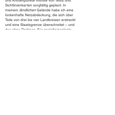
und Knotenpunkte mithilfe von Tests und
Sichtlinienkarten sorgfältig geplant. In
meinem
ländlichen
Gelände habe ich eine
lückenhafte Netzabdeckung, die sich über
Teile von drei bis vier Landkreisen erstreckt
und eine Staatsgrenze überschreitet – und
das ohne Drohnen. Für gezielte/geplante
Tests konnte ich die Abdeckung deutlich
vergrößern.
Ich nutze nach Möglichkeit sowohl 20-Watt-
als auch 1-Watt-Verstärker. Beide lassen
sich problemlos mit Solarenergie betreiben,
sodass kein Landstromanschluss
erforderlich ist.
Sie müssen sich genau überlegen, was Sie
erreichen wollen, und dann entsprechend
planen und testen. Selbst bei guter Planung
hängt die erzielbare Leistung von Wetter
und Jahreszeit ab.