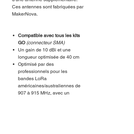
Ces antennes sont fabriquées par
MakerNova.
Compatible avec tous les kits
GO
(connecteur SMA)
Un gain de 10 dBi et une
longueur optimisée de 40 cm
Optimisé par des
professionnels pour les
bandes LoRa
américaines/australiennes de
907 à 915 MHz, avec un
excellent TOS ≤ 1,5 pour une
efficacité de transmission
maximale.
Sa construction durable et
flexible garantit des