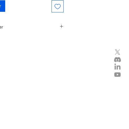
r
er
duit à moins de posséder déjà un
tion Blackout ou d'acheter
plet.