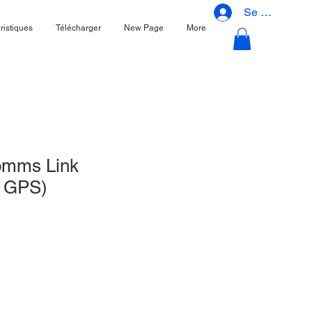
Se connecter
ristiques
Télécharger
New Page
More
omms Link
e GPS)