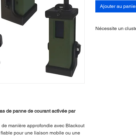
Ajouter au panie
Nécessite un clust
N'achetez pas ce pro
module de communica
également un kit com
as de panne de courant activée par
 de manière approfondie avec Blackout
fiable pour une liaison mobile ou une