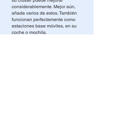
su clúster puede mejorar
considerablemente. Mejor aún,
añada varios de estos. También
funcionan perfectamente como
estaciones base móviles, en su
coche o mochila.
También puedes unirte a este
programa desde la app.
Ir a la app
Compartir