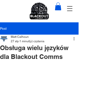
Post
Matt Calhoun
27 sty
1 minut(y) czytania
Obsługa wielu języków
dla Blackout Comms